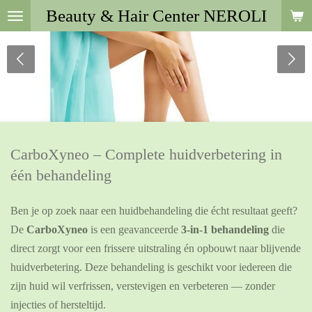
Beauty & Hair Center NEROLI
Ga
direct
naar
de
hoofdinhoud
CarboXyneo – Complete huidverbetering in
één behandeling
Ben je op zoek naar een huidbehandeling die écht resultaat geeft?
De
CarboXyneo
is een geavanceerde
3-in-1 behandeling
die
direct zorgt voor een frissere uitstraling én opbouwt naar blijvende
huidverbetering. Deze behandeling is geschikt voor iedereen die
zijn huid wil verfrissen, verstevigen en verbeteren — zonder
injecties of hersteltijd.