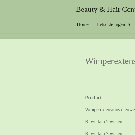
Ga
Beauty & Hair Ce
direct
naar
Home
Behandelingen
de
hoofdinhoud
Wimperexten
Product
Wimperextensions nieuwe
Bijwerken 2 weken
Bijwerken 3 weken