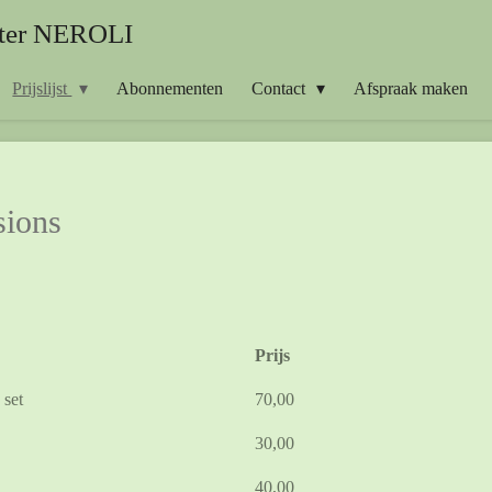
nter NEROLI
Prijslijst
Abonnementen
Contact
Afspraak maken
sions
Prijs
 set
70,00
30,00
40,00