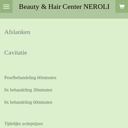
Beauty & Hair Center NEROLI
Ga
direct
naar
de
Afslanken
hoofdinhoud
Cavitatie
Proefbehandeling 60minuten
8x behandeling 30minuten
8x behandeling 60minuten
Tijdelijke actieprijzen