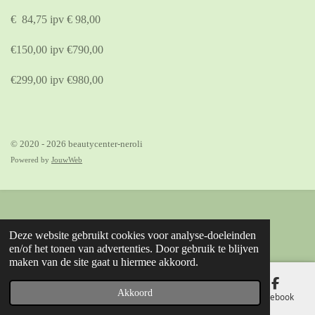
€ 84,75 ipv € 98,00
€150,00 ipv €790,00
€299,00 ipv €980,00
© 2020 - 2026 beautycenter-neroli
Powered by
JouwWeb
Deze website gebruikt cookies voor analyse-doeleinden
en/of het tonen van advertenties. Door gebruik te blijven
maken van de site gaat u hiermee akkoord.
Akkoord
E-mailadres
Telefoonnummer
Kaart
Facebook